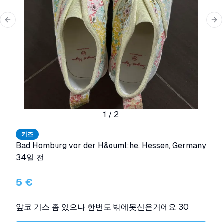
Previous slide
Ne
1
/
2
키즈
Bad Homburg vor der H&ouml;he
,
Hessen
,
Germany
34일 전
5 €
앞코 기스 좀 있으나 한번도 밖에못신은거에요 30