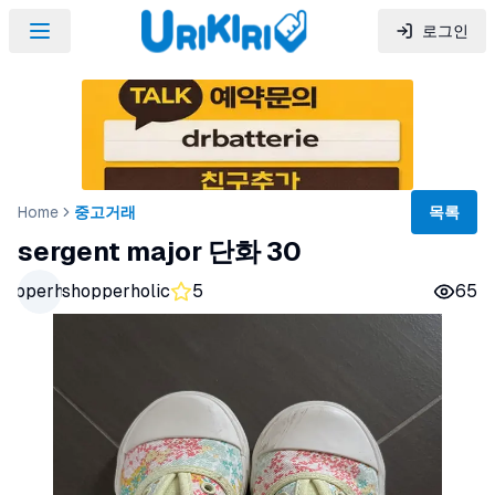
로그인
Home
중고거래
목록
sergent major 단화 30
hopperholic
shopperholic
5
65