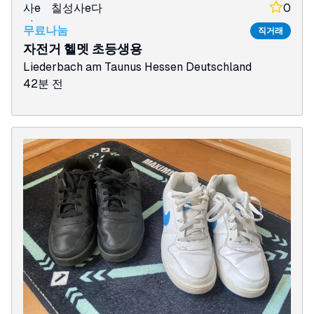
사e
칠성사e다
0
다
무료나눔
직거래
자전거 헬멧 초등생용
Liederbach am Taunus
Hessen
Deutschland
42분 전