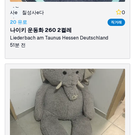
칠성
사e
칠성사e다
0
다
20 유로
직거래
나이키 운동화 260 2켤레
Liederbach am Taunus
Hessen
Deutschland
51분 전