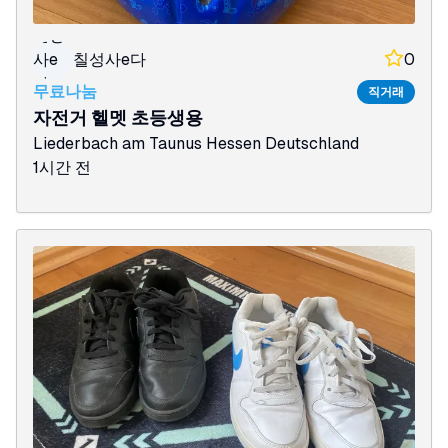
칠성
사e
칠성사e다
0
다
무료나눔
직거래
자전거 헬멧 초등생용
Liederbach am Taunus
Hessen
Deutschland
1시간 전