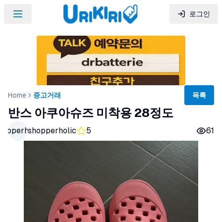
로그인
Home
중고거래
목록
반스 아쿠아슈즈 미착용 28정도
hopperholic
shopperholic
5
61