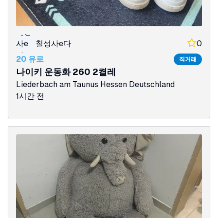
칠성
사e
칠성사e다
0
다
20 유로
직거래
나이키 운동화 260 2켤레
Liederbach am Taunus
Hessen
Deutschland
1시간 전