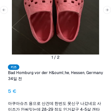
Previous slide
Ne
1
/
2
키즈
Bad Homburg vor der H&ouml;he
,
Hessen
,
Germany
34일 전
5 €
아쿠아슈즈 용으로 산건데 한번도 못신구 나갔네요 사
이즈가 안써잇는데 28-29 정도 인거같구 4-5살 갠타