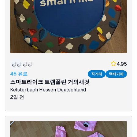
냥냥
냥냥
4.95
45 유로
직거래
택배거래
스마트라이크 트램폴린 거의새것
Kelsterbach
Hessen
Deutschland
2일 전