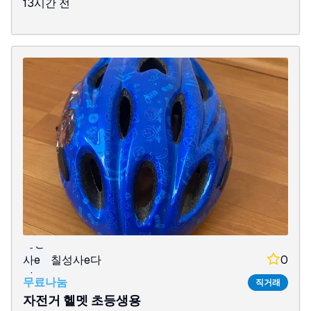
13시간 전
칠성
사e
칠성사e다
0
다
무료나눔
직거래
자전거 헬멧 초등생용