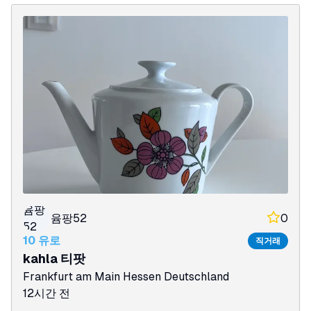
윰팡
윰팡52
0
52
10 유로
직거래
kahla 티팟
Frankfurt am Main
Hessen
Deutschland
12시간 전