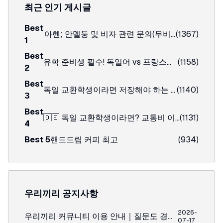
최근 인기 게시글
Best
아헨; 안멜둥 및 비자 관련 문의(무비자 입국시)
(
1367
)
1
Best
유학 준비생 필수! 독일어 vs 프랑스어 대표 언어시험 비교
(
1158
)
2
Best
독일 교환학생이라면 저장해야 하는 가이드 📌몇 백 유로 아끼는 현실 방법 💶
(
1140
)
3
Best
🇩🇪 독일 교환학생이라면? 교통비 이렇게 아끼세요 🚆
(
1131
)
4
Best
5
핸드드립 커피 최고
(
934
)
우리끼리 공지사항
2026-
우리끼리 커뮤니티 이용 안내｜질문도 경험도 여러분의 유럽 생활을 자유롭게
07-17